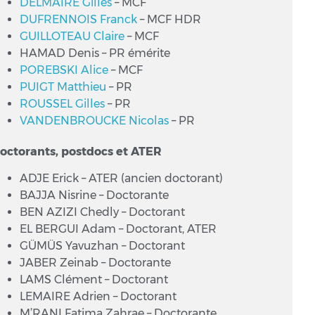
DELMAIRE Gilles
– MCF
DUFRENNOIS Franck
– MCF HDR
GUILLOTEAU Claire
– MCF
HAMAD Denis – PR émérite
POREBSKI Alice
– MCF
PUIGT Matthieu
– PR
ROUSSEL Gilles
– PR
VANDENBROUCKE Nicolas
– PR
octorants, postdocs et ATER
ADJE Erick – ATER (ancien doctorant)
BAJJA Nisrine – Doctorante
BEN AZIZI Chedly – Doctorant
EL BERGUI Adam – Doctorant, ATER
GÜMÜS Yavuzhan – Doctorant
JABER Zeinab – Doctorante
LAMS Clément – Doctorant
LEMAIRE Adrien – Doctorant
M’RANI Fatima Zahrae – Doctorante