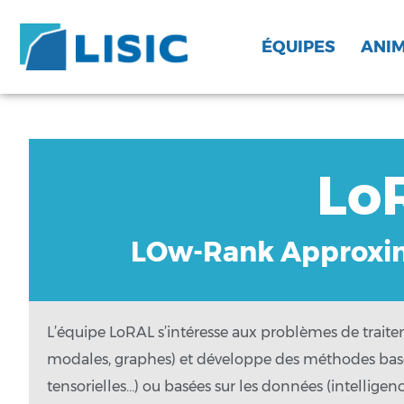
ÉQUIPES
ANI
Lo
Lo
LOw-Rank Approxim
LOw-Rank Approxim
L’équipe LoRAL s’intéresse aux problèmes de trait
modales, graphes) et développe des méthodes basé
tensorielles…) ou basées sur les données (intelligen