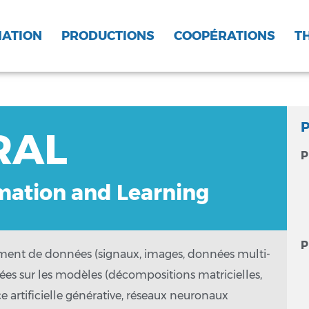
MATION
PRODUCTIONS
COOPÉRATIONS
T
RAL
RAL
P
ation and Learning
ation and Learning
P
ement de données (signaux, images, données multi-
es sur les modèles (décompositions matricielles,
ce artificielle générative, réseaux neuronaux