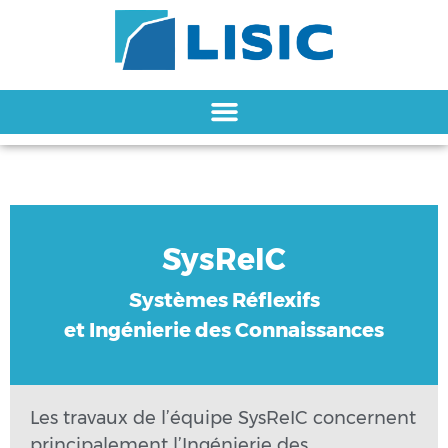
SysReIC
SysReIC
Systèmes Réflexifs
Systèmes Réflexifs
et Ingénierie des Connaissances
et Ingénierie des Connaissances
Les travaux de l’équipe SysReIC concernent
principalement l’Ingénierie des