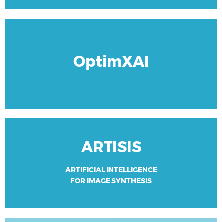
Découvrir le groupe
OptimXAI
ARTISIS
Découvrir le groupe
ARTIFICIAL INTELLIGENCE
FOR IMAGE SYNTHESIS