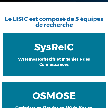
Bienvenue !
Le LISIC est composé de 5 équipes
de recherche
Le Laboratoire d’Informatique Signal et
Image de la Côte d’Opale, UR 4491, est le
laboratoire du numérique de l'Université
SysReIC
du Littoral Côte d'Opale.
Systèmes Réflexifs et Ingénierie des
Connaissances
OSMOSE
Découvrir l'équipe
Optimisation Simulation MOdeliSation